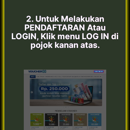
2. Untuk Melakukan
PENDAFTARAN Atau
LOGIN, Klik menu LOG IN di
pojok kanan atas.