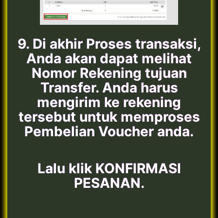
9. Di akhir Proses transaksi,
Anda akan dapat melihat
Nomor Rekening tujuan
Transfer. Anda harus
mengirim ke rekening
tersebut untuk memproses
Pembelian Voucher anda.
Lalu klik KONFIRMASI
PESANAN.