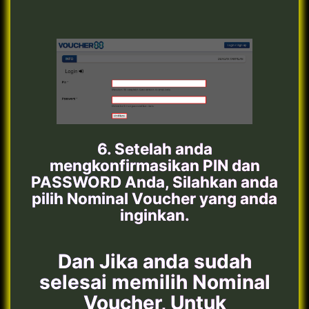
6. Setelah anda
mengkonfirmasikan PIN dan
PASSWORD Anda, Silahkan anda
pilih Nominal Voucher yang anda
inginkan.
Dan Jika anda sudah
selesai memilih Nominal
Voucher, Untuk