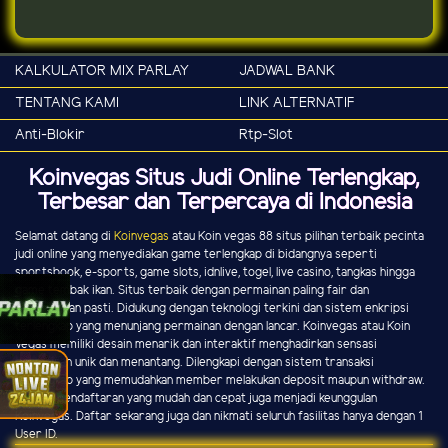
KALKULATOR MIX PARLAY
JADWAL BANK
TENTANG KAMI
LINK ALTERNATIF
Anti-Blokir
Rtp-Slot
Koinvegas Situs Judi Online Terlengkap,
Terbesar dan Terpercaya di Indonesia
Selamat datang di
Koinvegas
atau Koin vegas 88 situs pilihan terbaik pecinta
judi online yang menyediakan game terlengkap di bidangnya seperti
sportsbook, e-sports, game slots, idnlive, togel, live casino, tangkas hingga
game tembak ikan. Situs terbaik dengan permainan paling fair dan
kemenangan pasti. Didukung dengan teknologi terkini dan sistem enkripsi
terlengkap yang menunjang permainan dengan lancar. Koinvegas atau Koin
Vegas memiliki desain menarik dan interaktif menghadirkan sensasi
permainan unik dan menantang. Dilengkapi dengan sistem transaksi
terlengkap yang memudahkan member melakukan deposit maupun withdraw.
Proses pendaftaran yang mudah dan cepat juga menjadi keunggulan
Koinvegas. Daftar sekarang juga dan nikmati seluruh fasilitas hanya dengan 1
User ID.