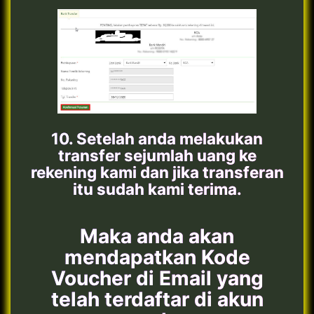
10. Setelah anda melakukan
transfer sejumlah uang ke
rekening kami dan jika transferan
itu sudah kami terima.
Maka anda akan
mendapatkan Kode
Voucher di Email yang
telah terdaftar di akun