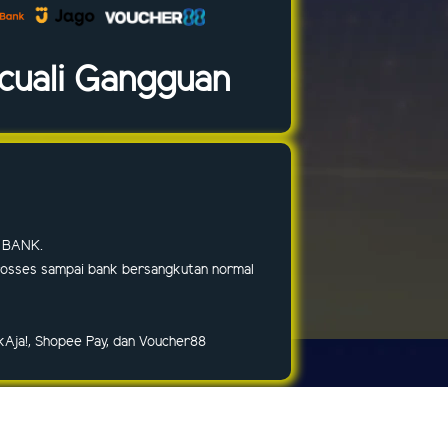
cuali Gangguan
k BANK.
 prosses sampai bank bersangkutan normal
kAja!, Shopee Pay, dan Voucher88