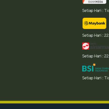
Setiap Hari : T
Setiap Hari : 2
Setiap Hari : 2
Setiap Hari : T