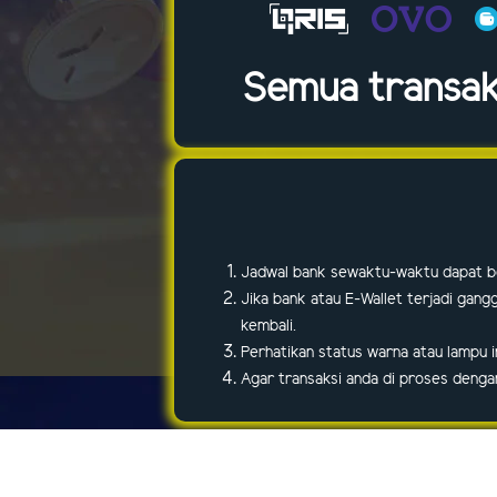
Semua transak
Jadwal bank sewaktu-waktu dapat be
Jika bank atau E-Wallet terjadi gan
kembali.
Perhatikan status warna atau lampu i
Agar transaksi anda di proses denga