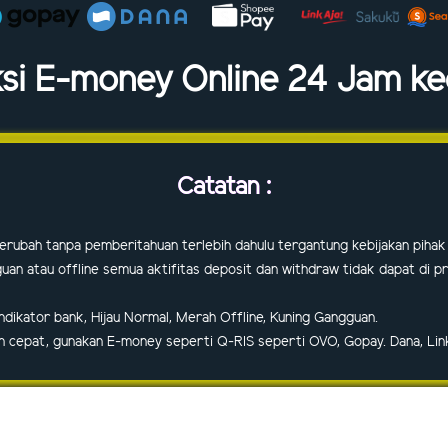
si E-money Online 24 Jam ke
Catatan :
rubah tanpa pemberitahuan terlebih dahulu tergantung kebijakan piha
gguan atau offline semua aktifitas deposit dan withdraw tidak dapat di
ndikator bank, Hijau Normal, Merah Offline, Kuning Gangguan.
n cepat, gunakan E-money seperti Q-RIS seperti OVO, Gopay. Dana, Lin