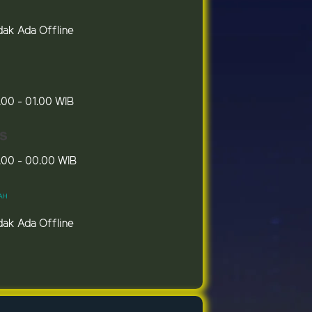
idak Ada Offline
2.00 - 01.00 WIB
2.00 - 00.00 WIB
idak Ada Offline