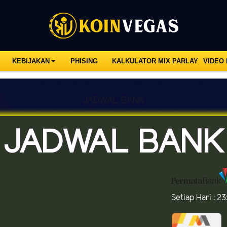
KEBIJAKAN
PHISING
KALKULATOR MIX PARLAY
VIDEO
JADWAL BANK
JADWAL BANK
Setiap Hari : 2