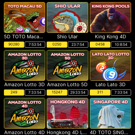
5D TOTO Macau POOLS
Shio Ular
King Kong 4D
90280
0250
0458
7:53:53
23:7:53
10:8:53
Amazon Lotto 3D
Amazon Lotto 5D
Lato Lato 3D
249
15247
311
7:33:53
29:33:53
7:33:53
Amazon Lotto 4D
Hongkong 4D Lotto
4D TOTO SINGAPORE POOLS