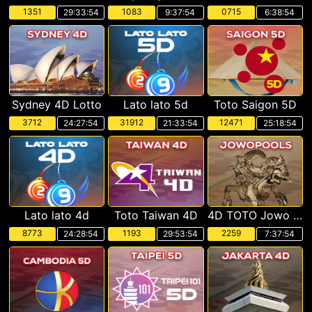
1351
1083
0715
29:33:53
9:37:53
6:38:53
Sydney 4D Lotto
Lato lato 5d
Toto Saigon 5D
3712
31912
12471
24:27:53
21:33:53
25:18:53
Lato lato 4d
Toto Taiwan 4D
4D TOTO Jowo POOLS
8773
1193
2259
24:28:53
29:53:53
7:37:53